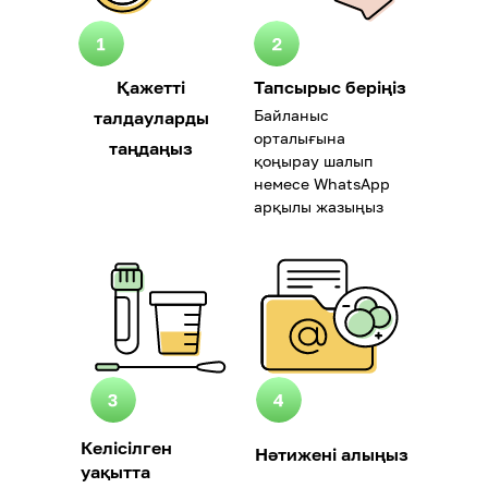
Қажетті
Тапсырыс беріңіз
Байланыс
талдауларды
орталығына
таңдаңыз
қоңырау шалып
немесе WhatsApp
арқылы жазыңыз
Келісілген
Нәтижені алыңыз
уақытта