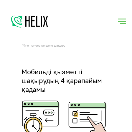
Үйге немесе кеңсеге шақыру
Мобильді қызметті
шақырудың 4 қарапайым
қадамы